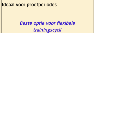
Ideaal voor proefperiodes
Beste optie voor flexibele
trainingscycli
Wij bieden kwalitatief
hoogwaardige, persoonlijke lessen
in kleine groepen.
De lessen zijn daarom beperkt tot
12 studenten. De lessen worden in
het Engels gegeven.
Hoe werkt het? ----> Belangrijke